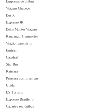
Empresas de ônibus
Viagens Chapecó
Bus X
Expresso JK
Belos Montes Viagens
Kandango Transportes
Viação Itapemirim
Emtram
Catedral
Star Bus
Kaissara
Princesa dos Inhamuns
Unida
ES Turismo
Expresso Brasileiro
Cadastre seu ônibus