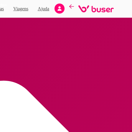
Novo
as
Viagens
Ajuda