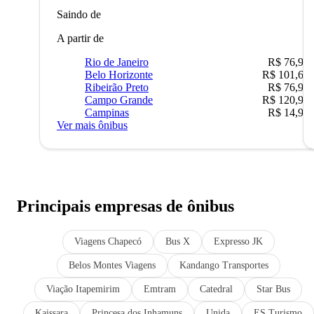
Saindo de
A partir de
Rio de Janeiro
R$ 76,90
Belo Horizonte
R$ 101,67
Ribeirão Preto
R$ 76,90
Campo Grande
R$ 120,90
Campinas
R$ 14,90
Ver mais ônibus
Principais empresas de ônibus
Viagens Chapecó
Bus X
Expresso JK
Belos Montes Viagens
Kandango Transportes
Viação Itapemirim
Emtram
Catedral
Star Bus
Kaissara
Princesa dos Inhamuns
Unida
ES Turismo