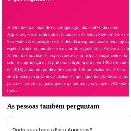
A feira internacional de tecnologia agrícola, conhecida como
Agrishow, é realizada todos os anos em Ribeirão Preto, interior de
São Paulo. A exposição é considerada a segunda maior feira agríco
especializada no mundo e é a maior do segmento na América Latin
A feira traz novidades, exposições e os principais lançamentos do
setor do agronegócio. A primeira edição ocorreu em1994 e no ano
de 2018, atraiu um público de mais de 159 mil visitantes. A feira
atrai turistas, expositores e visitantes, que aguardam todos os anos
para reservarem sua passagem e garantirem sua viagem a Ribeirão
Preto.
As pessoas também perguntam
Onde acontece a Feira Agrishow?