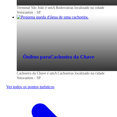
Terminal São João é umA Rodoviárias localizado na cidade
Passagem de ônibus para Votorantim - S
Votorantim - SP.
Economize na viagem de ônibus para
Votorantim - SP. Reserve agora, online e
sem filas. Mais barato que a passagem na
rodoviária.
Ônibus para
Cachoeira da Chave
Cachoeira da Chave é umA Cachoeiras localizado na cidade
Votorantim - SP.
Ver todos os pontos turísticos