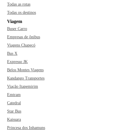
Todas as rotas
Todas os destinos
Viagem
Buser Carro
Empresas de ônibus
Viagens Chapecó
Bus X
Expresso JK
Belos Montes Viagens
Kandango Transportes
Viação Itapemirim
Emtram
Catedral
Star Bus
Kaissara
Princesa dos Inhamuns