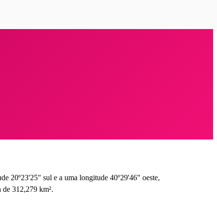
tude 20º23'25" sul e a uma longitude 40º29'46" oeste,
a de 312,279 km².