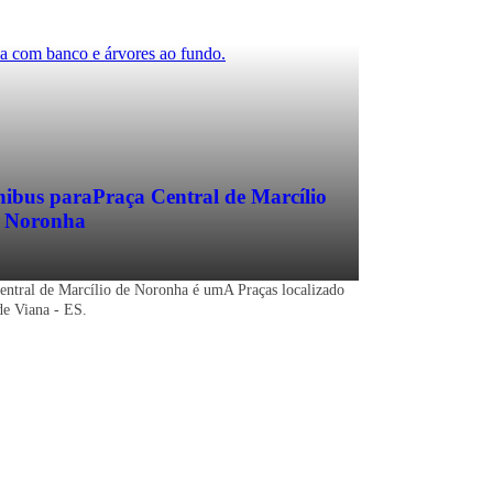
ibus para
Praça Central de Marcílio
 Noronha
entral de Marcílio de Noronha é umA Praças localizado
de Viana - ES.