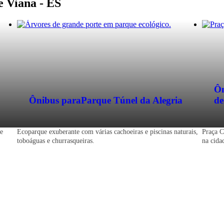
de Viana - ES
Ôn
Ônibus para
Parque Túnel da Alegria
de
de
Ecoparque exuberante com várias cachoeiras e piscinas naturais,
Praça C
toboáguas e churrasqueiras.
na cida