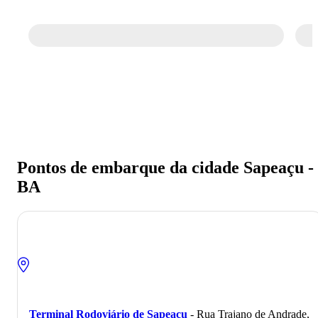
Passagem de ônibus para Sapeaçu - BA
Economize na viagem de ônibus para
Sapeaçu - BA. Reserve agora, online e
sem filas. Mais barato que a passagem na
rodoviária.
Pontos de embarque da cidade Sapeaçu -
BA
Terminal Rodoviário de Sapeaçu
- Rua Trajano de Andrade,