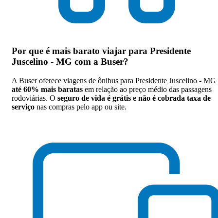
Passagem de ônibus para Presidente
Juscelino - MG
Por que
é mais barato viajar para Presidente
Juscelino - MG com a Buser
?
Economize na viagem de ônibus para
Presidente Juscelino - MG. Reserve
A Buser oferece viagens de ônibus para Presidente Juscelino - MG
até 60% mais baratas
em relação ao preço médio das passagens
agora, online e sem filas. Mais barato qu
rodoviárias. O
seguro de vida é grátis e não é cobrada taxa de
a passagem na rodoviária.
serviço
nas compras pelo app ou site.