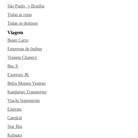
São Paulo ➝ Brasília
Todas as rotas
Todas os destinos
Viagem
Buser Carro
Empresas de ônibus
Viagens Chapecó
Bus X
Expresso JK
Belos Montes Viagens
Kandango Transportes
Viação Itapemirim
Emtram
Catedral
Star Bus
Kaissara