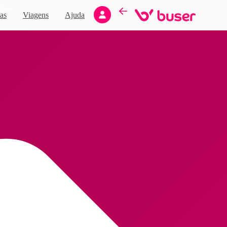
Novo
as
Viagens
Ajuda