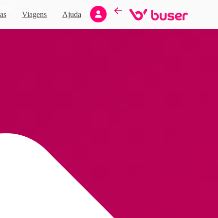
Novo
as
Viagens
Ajuda