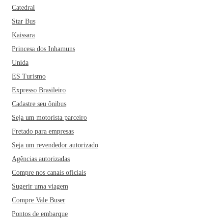
Catedral
Star Bus
Kaissara
Princesa dos Inhamuns
Unida
ES Turismo
Expresso Brasileiro
Cadastre seu ônibus
Seja um motorista parceiro
Fretado para empresas
Seja um revendedor autorizado
Agências autorizadas
Compre nos canais oficiais
Sugerir uma viagem
Compre Vale Buser
Pontos de embarque