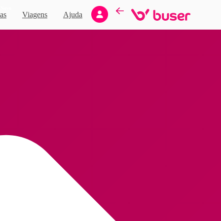
Novo
as
Viagens
Ajuda