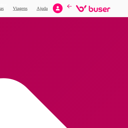
Novo
as
Viagens
Ajuda