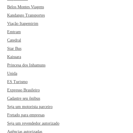
Belos Montes Viagens
Kandango Transportes
Viação Itapemirim
Emtram
Catedral
Star Bus
Kaissara
Princesa dos Inhamuns
Unida
ES Turismo
Expresso Brasileiro
Cadastre seu ônibus
Seja um motorista parceiro
Fretado para empresas
Seja um revendedor autorizado
Agências autorizadas