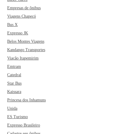
Empresas de ônibus
Viagens Chapecó
Bus X
Expresso JK
Belos Montes Viagens
Kandango Transportes
Viação Itapemirim
Emtram
Catedral
Star Bus
Kaissara
Princesa dos Inhamuns
Unida
ES Turismo
Expresso Brasileiro
Cadastre seu ônibus