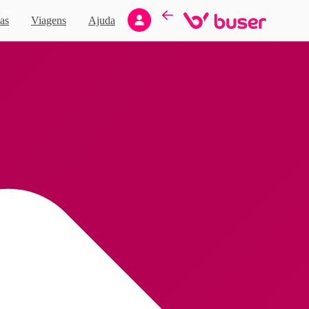
Novo
as
Viagens
Ajuda