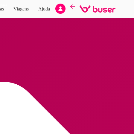
Novo
as
Viagens
Ajuda