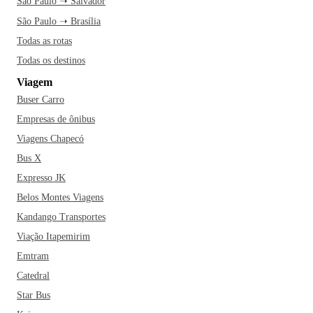
São Paulo ➝ Salvador
São Paulo ➝ Brasília
Todas as rotas
Todas os destinos
Viagem
Buser Carro
Empresas de ônibus
Viagens Chapecó
Bus X
Expresso JK
Belos Montes Viagens
Kandango Transportes
Viação Itapemirim
Emtram
Catedral
Star Bus