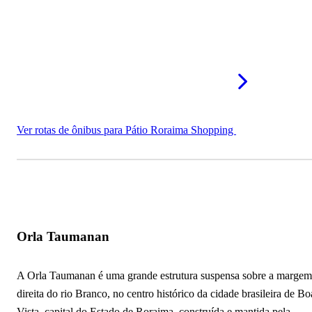
Roraima Garden Shopping
Feira do Produtor Rural
Teatro Municipal de Boa Vista
Parque do Rio Branco
Parque do Mirandinha
Ver rotas de ônibus para Pátio Roraima Shopping
Rodoviária Internacional José Amador de Oliveira
AquaMak
Mais pontos turísticos em Boa Vista - RR
Orla Taumanan
A Orla Taumanan é uma grande estrutura suspensa sobre a margem
direita do rio Branco, no centro histórico da cidade brasileira de Bo
Vista, capital do Estado de Roraima, construída e mantida pela