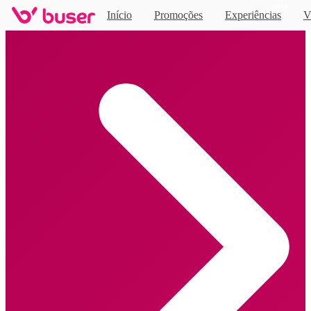
Novo
Início
Promoções
Experiências
V
Home