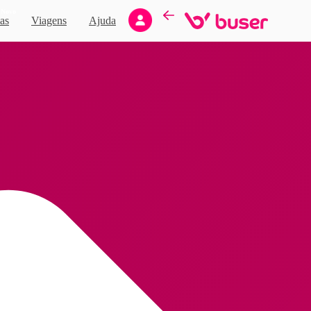
Novo
as
Viagens
Ajuda