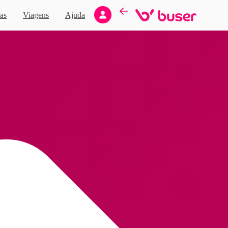
Novo
as
Viagens
Ajuda