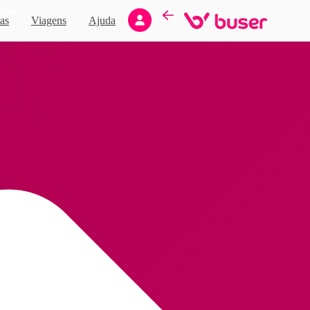
Novo
as
Viagens
Ajuda