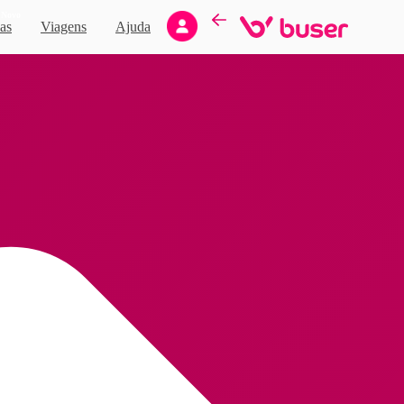
Novo
as
Viagens
Ajuda