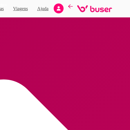
Novo
as
Viagens
Ajuda