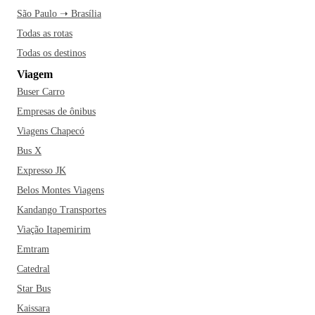
São Paulo ➝ Brasília
Todas as rotas
Todas os destinos
Viagem
Buser Carro
Empresas de ônibus
Viagens Chapecó
Bus X
Expresso JK
Belos Montes Viagens
Kandango Transportes
Viação Itapemirim
Emtram
Catedral
Star Bus
Kaissara