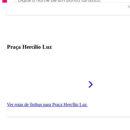
Praça Hercílio Luz
Praça do Contestado
Praça Nereu Ramos
Praça Hercílio Luz
Praça Victor Buch Filho
Ver rotas de ônibus para Praça Hercílio Luz