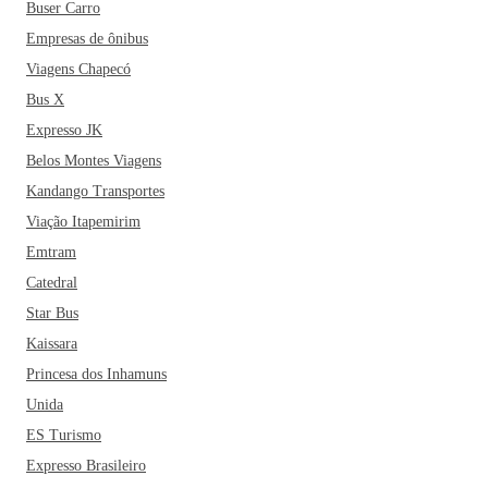
Buser Carro
Empresas de ônibus
Viagens Chapecó
Bus X
Expresso JK
Belos Montes Viagens
Kandango Transportes
Viação Itapemirim
Emtram
Catedral
Star Bus
Kaissara
Princesa dos Inhamuns
Unida
ES Turismo
Expresso Brasileiro