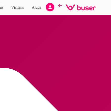
Novo
as
Viagens
Ajuda