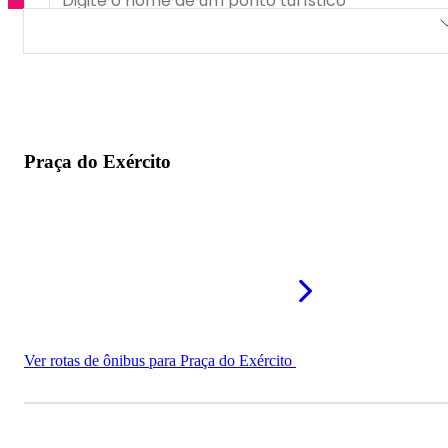
Praça do Exército
Praça Marquês de São João Marcos
Pracinha do Alto Limoeiro
Praça do Exército
Ver rotas de ônibus para Praça do Exército