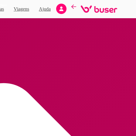
Novo
as
Viagens
Ajuda