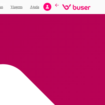
Novo
as
Viagens
Ajuda