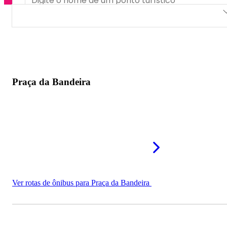
Praça da Bandeira
Praça Lucas Alves
Área de Lazer de Corinto
Praça da Bandeira
Praça dos Ferroviários
Praça dos Trabalhadores
Ver rotas de ônibus para Praça da Bandeira