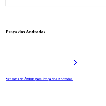
Praça dos Andradas
Praça da Rua Bahia
Praça Condé de Prados
Praça dos Andradas
Ver rotas de ônibus para Praça dos Andradas