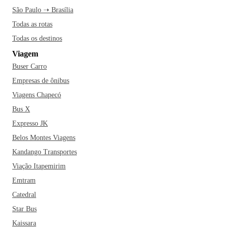
São Paulo ➝ Brasília
Todas as rotas
Todas os destinos
Viagem
Buser Carro
Empresas de ônibus
Viagens Chapecó
Bus X
Expresso JK
Belos Montes Viagens
Kandango Transportes
Viação Itapemirim
Emtram
Catedral
Star Bus
Kaissara