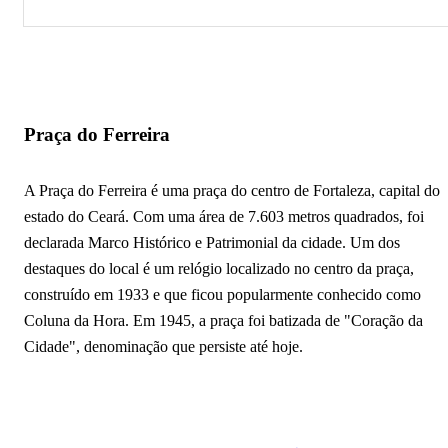
Praça do Ferreira
Praça Luíza Távora
Praça da Gentilândia
Praça do Ferreira
Praça das Flores
A Praça do Ferreira é uma praça do centro de Fortaleza, capital do
Praça da Estação
estado do Ceará. Com uma área de 7.603 metros quadrados, foi
Praça José de Alencar
declarada Marco Histórico e Patrimonial da cidade. Um dos
destaques do local é um relógio localizado no centro da praça,
Praça dos Mártires
construído em 1933 e que ficou popularmente conhecido como
Coluna da Hora. Em 1945, a praça foi batizada de "Coração da
Praça das Artes Leonilson
Cidade", denominação que persiste até hoje.
Polo de Lazer do Conjunto Esperança
Praça dos Leões