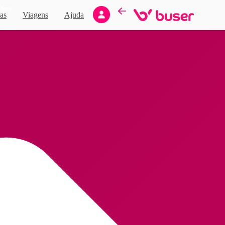
Novo
as
Viagens
Ajuda