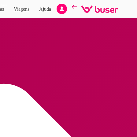
Novo
as
Viagens
Ajuda