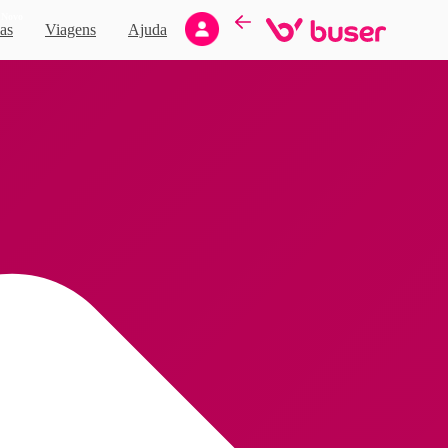
Novo
as
Viagens
Ajuda