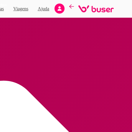
Novo
as
Viagens
Ajuda