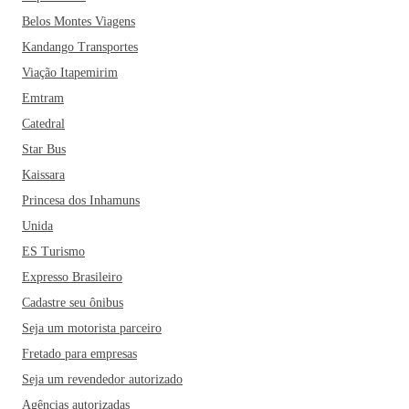
Belos Montes Viagens
Kandango Transportes
Viação Itapemirim
Emtram
Catedral
Star Bus
Kaissara
Princesa dos Inhamuns
Unida
ES Turismo
Expresso Brasileiro
Cadastre seu ônibus
Seja um motorista parceiro
Fretado para empresas
Seja um revendedor autorizado
Agências autorizadas