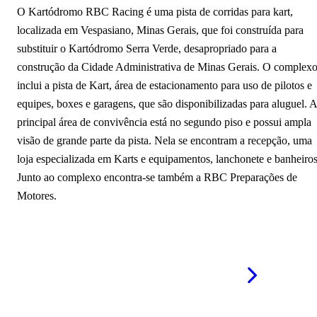
O Kartódromo RBC Racing é uma pista de corridas para kart,
LayBack Park Belo Horizonte
localizada em Vespasiano, Minas Gerais, que foi construída para
Open Kart Ipatinga
substituir o Kartódromo Serra Verde, desapropriado para a
construção da Cidade Administrativa de Minas Gerais. O complex
Pista de Skate Barreiro
inclui a pista de Kart, área de estacionamento para uso de pilotos e
equipes, boxes e garagens, que são disponibilizadas para aluguel. A
Kartódromo de Itajubá
principal área de convivência está no segundo piso e possui ampla
Pista de Cooper de Nova Serrana
visão de grande parte da pista. Nela se encontram a recepção, uma
loja especializada em Karts e equipamentos, lanchonete e banheiros
Pista do Frei Ambrósio
Junto ao complexo encontra-se também a RBC Preparações de
Motores.
Mais pistas em Minas Gerais