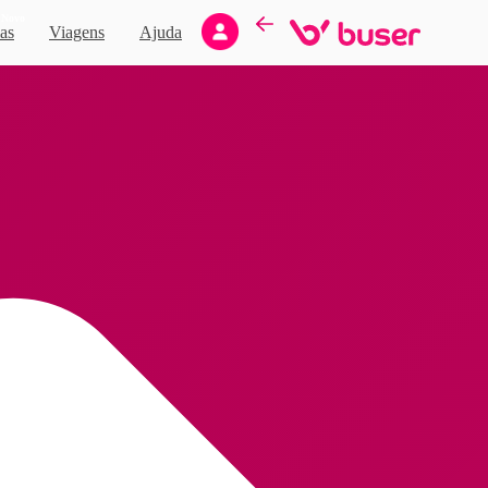
Novo
as
Viagens
Ajuda