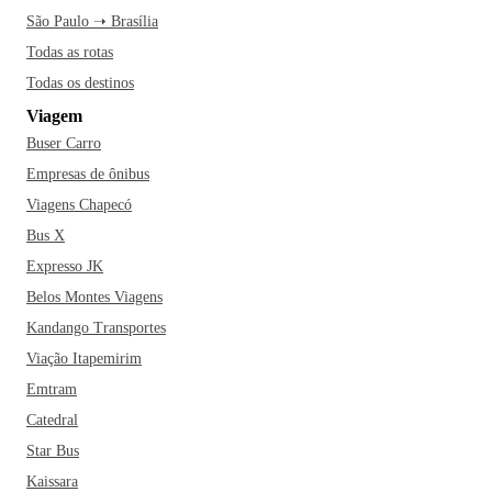
São Paulo ➝ Brasília
Todas as rotas
Todas os destinos
Viagem
Buser Carro
Empresas de ônibus
Viagens Chapecó
Bus X
Expresso JK
Belos Montes Viagens
Kandango Transportes
Viação Itapemirim
Emtram
Catedral
Star Bus
Kaissara