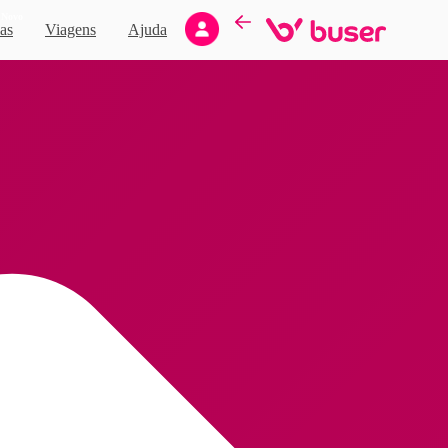
Novo
as
Viagens
Ajuda