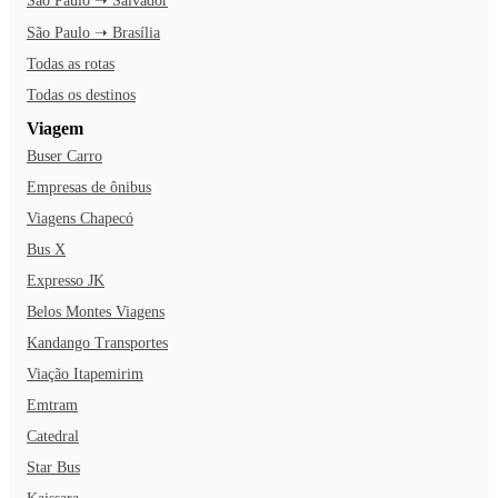
São Paulo ➝ Salvador
São Paulo ➝ Brasília
Todas as rotas
Todas os destinos
Viagem
Buser Carro
Empresas de ônibus
Viagens Chapecó
Bus X
Expresso JK
Belos Montes Viagens
Kandango Transportes
Viação Itapemirim
Emtram
Catedral
Star Bus