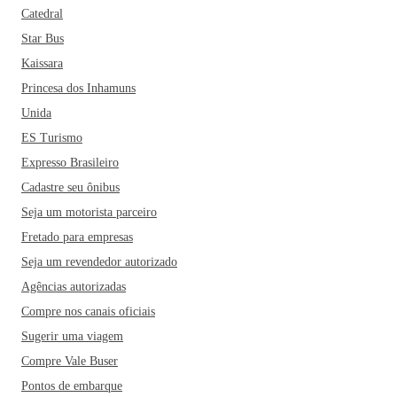
Catedral
Star Bus
Kaissara
Princesa dos Inhamuns
Unida
ES Turismo
Expresso Brasileiro
Cadastre seu ônibus
Seja um motorista parceiro
Fretado para empresas
Seja um revendedor autorizado
Agências autorizadas
Compre nos canais oficiais
Sugerir uma viagem
Compre Vale Buser
Pontos de embarque