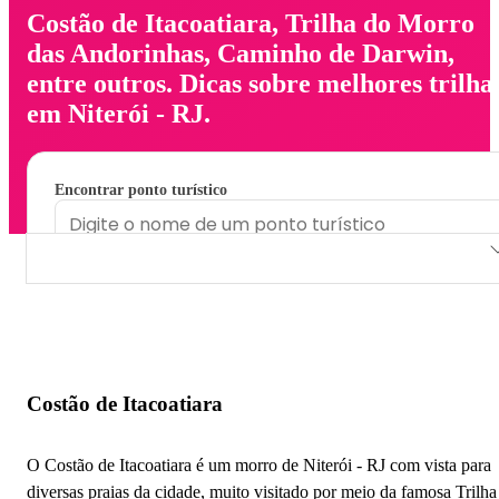
Costão de Itacoatiara, Trilha do Morro
das Andorinhas, Caminho de Darwin,
entre outros. Dicas sobre melhores trilha
em Niterói - RJ.
Encontrar ponto turístico
Costão de Itacoatiara
Trilha do Morro das Andorinhas
Caminho de Darwin
Costão de Itacoatiara
Trilha do Zé Mondrongo
O Costão de Itacoatiara é um morro de Niterói - RJ com vista para
Trilha Córrego Dos Colibrís
diversas praias da cidade, muito visitado por meio da famosa Trilha