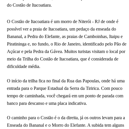
do Costão de Itacoatiara.
Trilha do Morro da Peça
Caminho do Camboatá
O Costão de Itacoatiara é um morro de Niterói - RJ de onde é
possível ver a praia de Itacoatiara, um pedaço da enseada do
Trilha da Enseada do Bananal
Bananal, a Pedra do Elefante, as praias de Camboinhas, Itaipu e
Piratininga e, no fundo, o Rio de Janeiro, identificado pelo Pão de
Açúcar e pela Pedra da Gávea. Muitos turistas visitam o local por
meio da Trilha do Costão de Itacoatiara, que é considerada de
dificuldade média.
O início da trilha fica no final da Rua das Papoulas, onde há uma
entrada para o Parque Estadual da Serra da Tiririca. Com pouco
tempo de caminhada, você chegará em um ponto de parada com
banco para descanso e uma placa indicativa.
O caminho para o Costão é o da direita, já os outros levam para a
Enseada do Bananal e o Morro do Elefante. A subida tem alguns