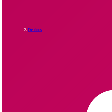
Destinos