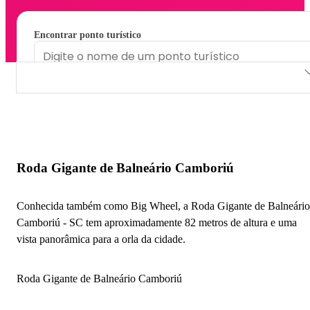
Encontrar ponto turístico
Roda Gigante de Balneário Camboriú
Estação Laranjeiras do Parque Unipraias
Estação Mata Atlântica do Parque Unipraias
Roda Gigante de Balneário Camboriú
Barco Pirata
Conhecida também como Big Wheel, a Roda Gigante de Balneário
ZipRider e Youhooo
Camboriú - SC tem aproximadamente 82 metros de altura e uma
vista panorâmica para a orla da cidade.
Estação Barra Sul do Parque Unipraias
Bondinho Unipraias
Roda Gigante de Balneário Camboriú
Trilha do Pico da Pedra