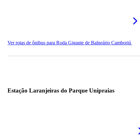
PZ Ecomall
Rodovia Interpraias
Mais passeios em Balneário Camboriú - SC
Ver rotas de ônibus para Roda Gigante de Balneário Camboriú
Estação Laranjeiras do Parque Unipraias