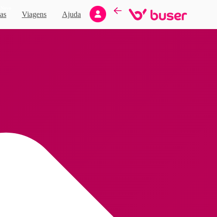
Novo
as
Viagens
Ajuda